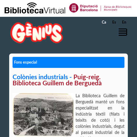
Salta al contingut principal
Ca
Es
En
Fons especial
Colònies industrials -
Puig-reig.
Biblioteca Guillem de Berguedà
La Biblioteca Guillem de
Berguedà manté un fons
especialitzat en la
indústria tèxtil (filats i
teixits de cotó) i les
colònies industrials, degut
al passat industrial de la