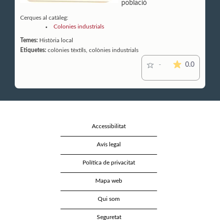
població
Cerques al catàleg:
Colonies industrials
Temes:
Història local
Etiquetes:
colònies tèxtils, colònies industrials
La mitjana
0.0
-
Accessibilitat
Avís legal
Política de privacitat
Mapa web
Qui som
Seguretat