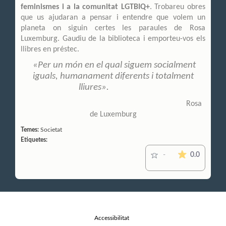
feminismes i a la comunitat LGTBIQ+
. Trobareu obres
que us ajudaran a pensar i entendre que volem un
planeta on siguin certes les paraules de Rosa
Luxemburg. Gaudiu de la biblioteca i emporteu-vos els
llibres en préstec.
«Per un món en el qual siguem socialment
iguals, humanament diferents i totalment
lliures».
Rosa
de Luxemburg
Temes:
Societat
Etiquetes:
La mitjana
0.0
-
Accessibilitat