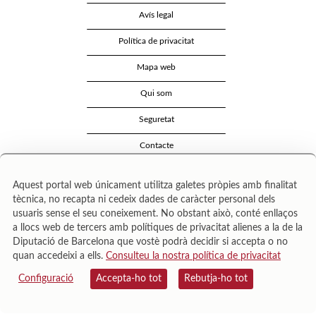
Avís legal
Política de privacitat
Mapa web
Qui som
Seguretat
Contacte
Aquest portal web únicament utilitza galetes pròpies amb finalitat
tècnica, no recapta ni cedeix dades de caràcter personal dels
usuaris sense el seu coneixement. No obstant això, conté enllaços
a llocs web de tercers amb polítiques de privacitat alienes a la de la
Diputació de Barcelona que vostè podrà decidir si accepta o no
quan accedeixi a ells.
Consulteu la nostra política de privacitat
Área de Cultura – Gerència de Serveis de Biblioteques. Zamora, 73. 08018 Barcelona. Tel:
943 022 222.
Configuració
Accepta-ho tot
Rebutja-ho tot
© Il·lustracions: Txesco Montalt · Esther Pradell · Agustín Comotto · David Maynar · Pam
López · Vanesa Rovira