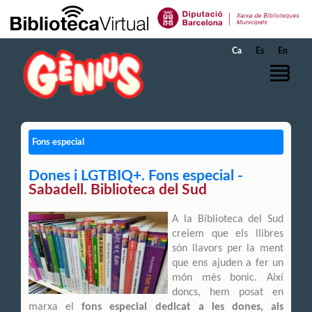
Salta al contingut principal
Ca
Es
En
Fons especial
Dones i LGTBIQ+. Fons especial -
Sabadell. Biblioteca del Sud
A la Biblioteca del Sud
creiem que els llibres
són llavors per la ment
que ens ajuden a fer un
món més bonic. Així
doncs, hem posat en
marxa el
fons especial dedicat a les dones, als