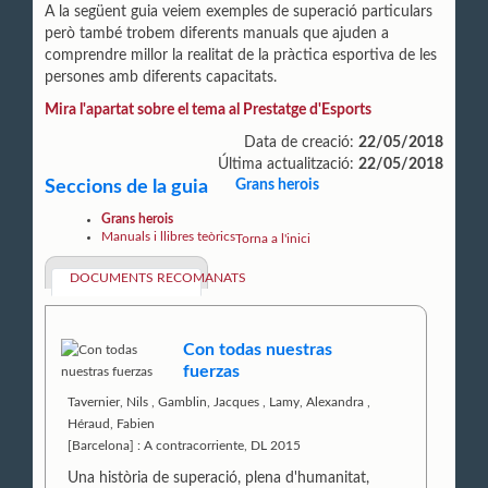
A la següent guia veiem exemples de superació particulars
però també trobem diferents manuals que ajuden a
comprendre millor la realitat de la pràctica esportiva de les
persones amb diferents capacitats.
Mira l'apartat sobre el tema al Prestatge d'Esports
Data de creació:
22/05/2018
Última actualització:
22/05/2018
Seccions de la guia
Grans herois
Grans herois
Manuals i llibres teòrics
Torna a l'inici
DOCUMENTS RECOMANATS
Con todas nuestras
fuerzas
Tavernier, Nils
,
Gamblin, Jacques
,
Lamy, Alexandra
,
Héraud, Fabien
[Barcelona] : A contracorriente, DL 2015
Una història de superació, plena d'humanitat,