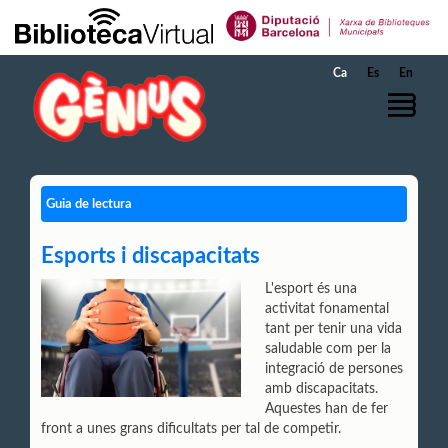
Salta al contingut principal
Ca
Es
En
Guia de lectura
Esports i discapacitats
L'esport és una
activitat fonamental
tant per tenir una vida
saludable com per la
integració de persones
amb discapacitats.
Aquestes han de fer
front a unes grans dificultats per tal de competir.