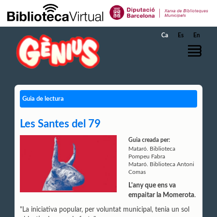
Salta al contingut principal
Ca
Es
En
Guia de lectura
Les Santes del 79
Guia creada per:
Mataró. Biblioteca
Pompeu Fabra
Mataró. Biblioteca Antoni
Comas
L'any que ens va
empaitar la Momerota
.
"La iniciativa popular, per voluntat municipal, tenia un sol