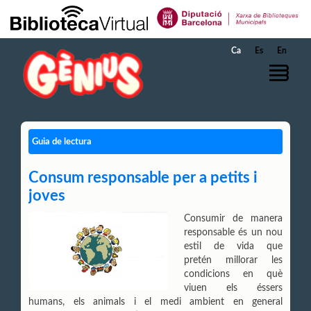
Salta al contingut principal
Ca
Es
En
Guia de lectura
Consum responsable per a petits i
joves
Consumir de manera
responsable és un nou
estil de vida que
pretén millorar les
condicions en què
viuen els éssers
humans, els animals i el medi ambient en general