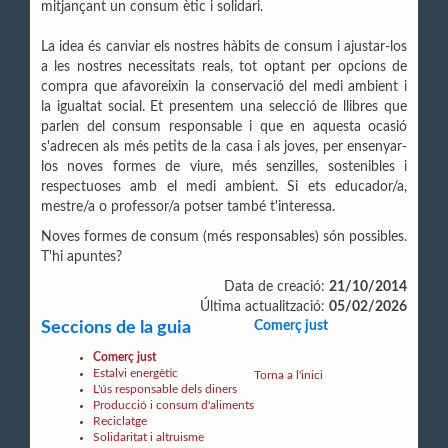
mitjançant un consum ètic i solidari.
La idea és canviar els nostres hàbits de consum i ajustar-los
a les nostres necessitats reals, tot optant per opcions de
compra que afavoreixin la conservació del medi ambient i
la igualtat social. Et presentem una selecció de llibres que
parlen del consum responsable i que en aquesta ocasió
s'adrecen als més petits de la casa i als joves, per ensenyar-
los noves formes de viure, més senzilles, sostenibles i
respectuoses amb el medi ambient. Si ets educador/a,
mestre/a o professor/a potser també t'interessa.
Noves formes de consum (més responsables) són possibles.
T'hi apuntes?
Data de creació:
21/10/2014
Última actualització:
05/02/2026
Seccions de la guia
Comerç just
Comerç just
Estalvi energètic
Torna a l'inici
L'ús responsable dels diners
Producció i consum d'aliments
Reciclatge
Solidaritat i altruisme