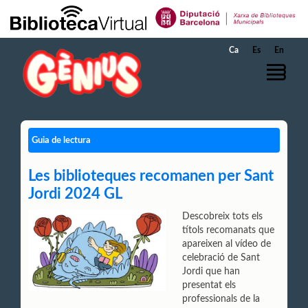
Salta al contingut principal
Ca
Es
En
Guia de lectura
Les biblioteques recomanen per Sant
Jordi 2024 GL
Descobreix tots els
títols recomanats que
apareixen al vídeo de
celebració de Sant
Jordi que han
presentat els
professionals de la