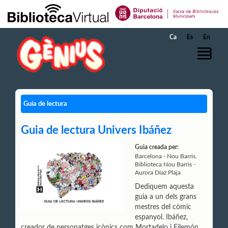
Salta al contingut principal
Ca
Es
En
Guia de lectura
Guia de lectura Univers Ibáñez
Guia creada per:
Barcelona - Nou Barris.
Biblioteca Nou Barris -
Aurora Díaz Plaja
Dediquem aquesta
guia a un dels grans
mestres del còmic
espanyol. Ibáñez,
creador de personatges icònics com Mortadelo i Filemón,