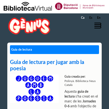
Salta al contingut principal
Ca
Es
En
Guia de lectura
Guia de lectura per jugar amb la
poesia
Guia creada per:
Polinyà. Biblioteca Neus
Català
Aquesta
guia de
lectura
s'ha creat en el
marc de les
Jornades
0-6
amb l'objectiu de