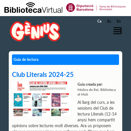
Salta al contingut principal
Ca
Es
En
Guia de lectura
Club Literals 2024-25
Guia creada per:
Molins de Rei. Biblioteca
el Molí
Al llarg del curs, a les
sessions del Club de
lectura Literals (12-14
anys) hem compartit
opinions sobre lectures molt diverses. Ara us proposem