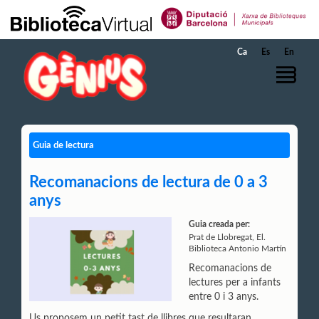
Salta al contingut principal
Ca
Es
En
Guia de lectura
Recomanacions de lectura de 0 a 3
anys
Guia creada per:
Prat de Llobregat, El.
Biblioteca Antonio Martín
Recomanacions de
lectures per a infants
entre 0 i 3 anys.
Us proposem un petit tast de llibres que resultaran