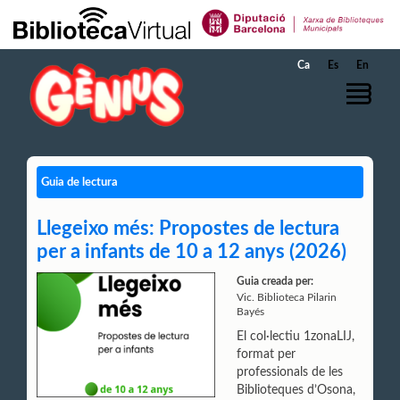
Salta al contingut principal
Ca
Es
En
Guia de lectura
Llegeixo més: Propostes de lectura
per a infants de 10 a 12 anys (2026)
Guia creada per:
Vic. Biblioteca Pilarin
Bayés
El col·lectiu 1zonaLIJ,
format per
professionals de les
Biblioteques d’Osona,