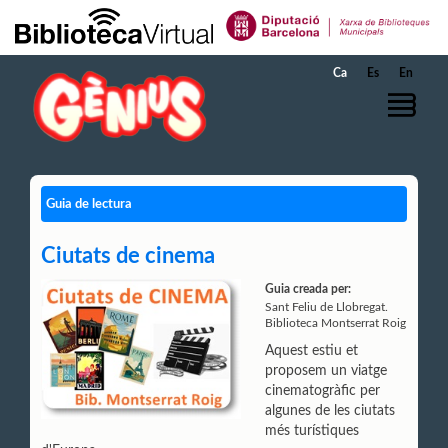
Salta al contingut principal
Ca
Es
En
Guia de lectura
Ciutats de cinema
Guia creada per:
Sant Feliu de Llobregat.
Biblioteca Montserrat Roig
Aquest estiu et
proposem un viatge
cinematogràfic per
algunes de les ciutats
més turístiques