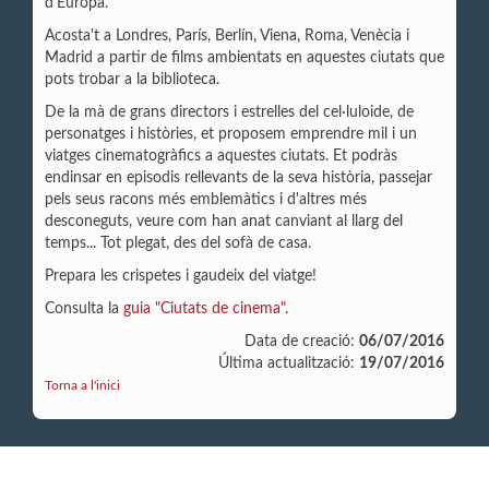
d'Europa.
Acosta't a Londres, París, Berlín, Viena, Roma, Venècia i
Madrid a partir de films ambientats en aquestes ciutats que
pots trobar a la biblioteca.
De la mà de grans directors i estrelles del cel·luloide, de
personatges i històries, et proposem emprendre mil i un
viatges cinematogràfics a aquestes ciutats. Et podràs
endinsar en episodis rellevants de la seva història, passejar
pels seus racons més emblemàtics i d'altres més
desconeguts, veure com han anat canviant al llarg del
temps... Tot plegat, des del sofà de casa.
Prepara les crispetes i gaudeix del viatge!
Consulta la
guia "Ciutats de cinema"
.
Data de creació:
06/07/2016
Última actualització:
19/07/2016
Torna a l'inici