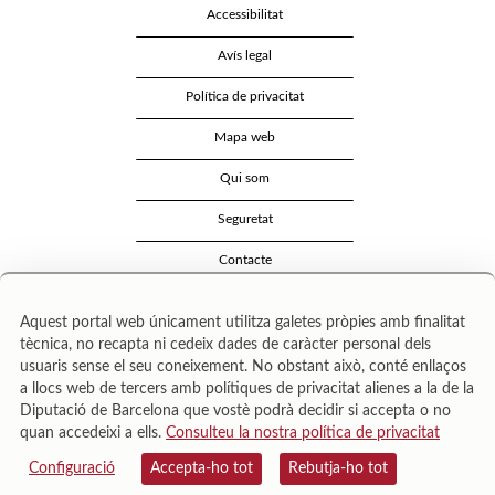
Accessibilitat
Avís legal
Política de privacitat
Mapa web
Qui som
Seguretat
Contacte
Aquest portal web únicament utilitza galetes pròpies amb finalitat
tècnica, no recapta ni cedeix dades de caràcter personal dels
usuaris sense el seu coneixement. No obstant això, conté enllaços
a llocs web de tercers amb polítiques de privacitat alienes a la de la
Diputació de Barcelona que vostè podrà decidir si accepta o no
quan accedeixi a ells.
Consulteu la nostra política de privacitat
Área de Cultura – Gerència de Serveis de Biblioteques. Zamora, 73. 08018 Barcelona. Tel:
943 022 222.
Configuració
Accepta-ho tot
Rebutja-ho tot
© Il·lustracions: Txesco Montalt · Esther Pradell · Agustín Comotto · David Maynar · Pam