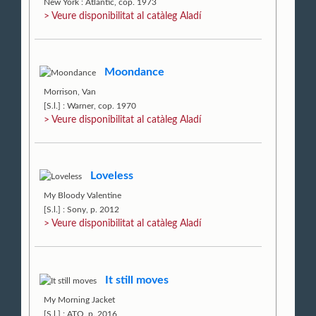
New York : Atlantic, cop. 1973
> Veure disponibilitat al catàleg Aladí
Moondance
Morrison, Van
[S.l.] : Warner, cop. 1970
> Veure disponibilitat al catàleg Aladí
Loveless
My Bloody Valentine
[S.l.] : Sony, p. 2012
> Veure disponibilitat al catàleg Aladí
It still moves
My Morning Jacket
[S.l.] : ATO, p. 2016