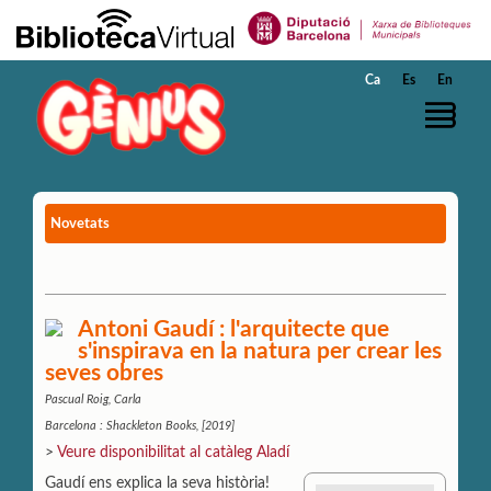
Salta al contingut principal
Ca
Es
En
Novetats
Antoni Gaudí : l'arquitecte que
s'inspirava en la natura per crear les
seves obres
Pascual Roig, Carla
Barcelona : Shackleton Books, [2019]
>
Veure disponibilitat al catàleg Aladí
Gaudí ens explica la seva història!