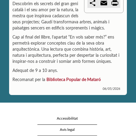
C
E
P
Descobrim els secrets del gran geni
o
m
r
català i el seu amor per la natura, la
m
a
i
p
i
n
mestra que inspirava cadascun dels
a
l
t
seus projectes; Gaudí transformava arbres, animals i
r
paisatges sencers en edificis sorprenents i màgics.
t
i
Cap al final del llibre, l’apartat “En vols saber més?” ens
r
permetrà explorar conceptes clau de la seva obra
arquitectònica. Una lectura que combina història, art,
natura i arquitectura, perfecta per despertar la curiositat i
inspirar-nos a construir i somiar amb formes úniques.
Adequat de 9 a 10 anys.
Recomanat per la
Biblioteca Popular de Mataró
06/05/2026
Accessibilitat
Avís legal