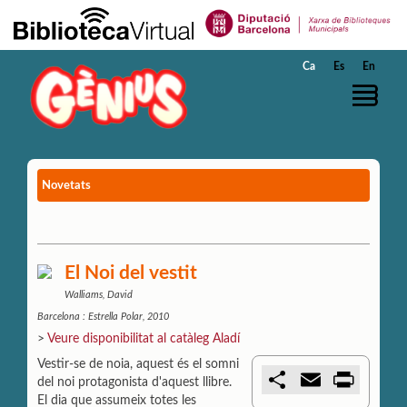
Salta al contingut principal
Ca
Es
En
Novetats
El Noi del vestit
Walliams, David
Barcelona : Estrella Polar, 2010
>
Veure disponibilitat al catàleg Aladí
Vestir-se de noia, aquest és el somni
C
E
P
del noi protagonista d'aquest llibre.
o
m
r
El dia que assumeix totes les
m
a
i