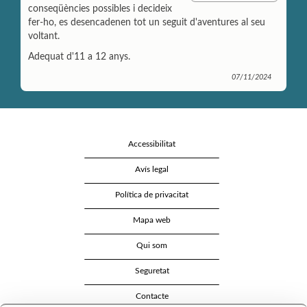
p
i
n
conseqüències possibles i decideix
a
l
t
fer-ho, es desencadenen tot un seguit d'aventures al seu
r
voltant.
t
i
Adequat d'11 a 12 anys.
r
07/11/2024
Accessibilitat
Avís legal
Política de privacitat
Mapa web
Qui som
Seguretat
Contacte