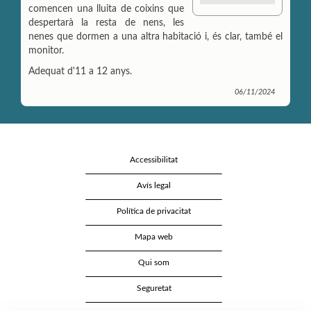
comencen una lluita de coixins que
m
a
i
p
i
n
despertarà la resta de nens, les
a
l
t
nenes que dormen a una altra habitació i, és clar, també el
r
monitor.
t
i
Adequat d'11 a 12 anys.
r
06/11/2024
Accessibilitat
Avís legal
Política de privacitat
Mapa web
Qui som
Seguretat