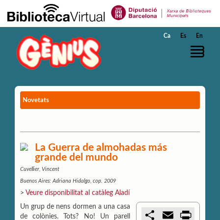
Salta al contingut principal
Ca
Es
En
Novetats
La Guerra de almohadas más
grande del mundo
Cuvellier, Vincent
Buenos Aires: Adriana Hidalgo, cop. 2009
>
Veure disponibilitat al catàleg Aladí
Un grup de nens dormen a una casa
C
E
P
de colònies. Tots? No! Un parell
o
m
r