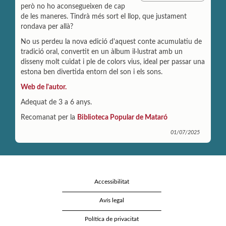
p
i
n
però no ho aconsegueixen de cap
a
l
t
de les maneres. Tindrà més sort el llop, que justament
r
rondava per allà?
t
i
No us perdeu la nova edició d'aquest conte acumulatiu de
r
tradició oral, convertit en un àlbum il·lustrat amb un
disseny molt cuidat i ple de colors vius, ideal per passar una
estona ben divertida entorn del son i els sons.
Web de l'autor.
Adequat de 3 a 6 anys.
Recomanat per la
Biblioteca Popular de Mataró
01/07/2025
Accessibilitat
Avís legal
Política de privacitat