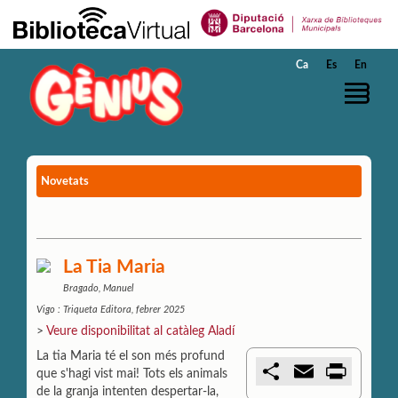
Salta al contingut principal
Ca
Es
En
Novetats
La Tia Maria
Bragado, Manuel
Vigo : Triqueta Editora, febrer 2025
>
Veure disponibilitat al catàleg Aladí
La tia Maria té el son més profund
C
E
P
que s'hagi vist mai! Tots els animals
o
m
r
de la granja intenten despertar-la,
m
a
i