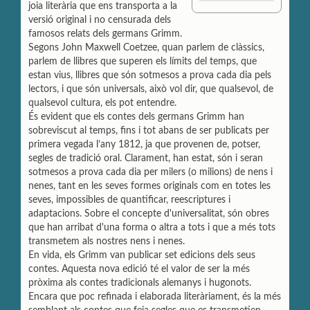
joia literària que ens transporta a la
m
a
i
p
i
n
versió original i no censurada dels
a
l
t
famosos relats dels germans Grimm.
r
Segons John Maxwell Coetzee, quan parlem de clàssics,
t
parlem de llibres que superen els límits del temps, que
i
r
estan vius, llibres que són sotmesos a prova cada dia pels
lectors, i que són universals, això vol dir, que qualsevol, de
qualsevol cultura, els pot entendre.
És evident que els contes dels germans Grimm han
sobreviscut al temps, fins i tot abans de ser publicats per
primera vegada l’any 1812, ja que provenen de, potser,
segles de tradició oral. Clarament, han estat, són i seran
sotmesos a prova cada dia per milers (o milions) de nens i
nenes, tant en les seves formes originals com en totes les
seves, impossibles de quantificar, reescriptures i
adaptacions. Sobre el concepte d'universalitat, són obres
que han arribat d'una forma o altra a tots i que a més tots
transmetem als nostres nens i nenes.
En vida, els Grimm van publicar set edicions dels seus
contes. Aquesta nova edició té el valor de ser la més
pròxima als contes tradicionals alemanys i hugonots.
Encara que poc refinada i elaborada literàriament, és la més