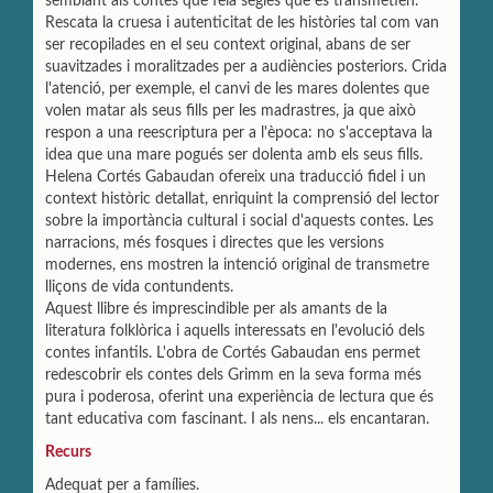
semblant als contes que feia segles que es transmetien.
Rescata la cruesa i autenticitat de les històries tal com van
ser recopilades en el seu context original, abans de ser
suavitzades i moralitzades per a audiències posteriors. Crida
l'atenció, per exemple, el canvi de les mares dolentes que
volen matar als seus fills per les madrastres, ja que això
respon a una reescriptura per a l'època: no s'acceptava la
idea que una mare pogués ser dolenta amb els seus fills.
Helena Cortés Gabaudan ofereix una traducció fidel i un
context històric detallat, enriquint la comprensió del lector
sobre la importància cultural i social d'aquests contes. Les
narracions, més fosques i directes que les versions
modernes, ens mostren la intenció original de transmetre
lliçons de vida contundents.
Aquest llibre és imprescindible per als amants de la
literatura folklòrica i aquells interessats en l'evolució dels
contes infantils. L'obra de Cortés Gabaudan ens permet
redescobrir els contes dels Grimm en la seva forma més
pura i poderosa, oferint una experiència de lectura que és
tant educativa com fascinant. I als nens... els encantaran.
Recurs
Adequat per a famílies.