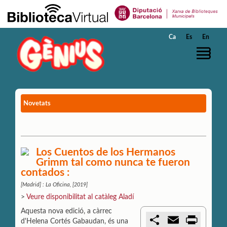
Salta al contingut principal
Ca
Es
En
Novetats
Los Cuentos de los Hermanos
Grimm tal como nunca te fueron
contados :
[Madrid] : La Oficina, [2019]
>
Veure disponibilitat al catàleg Aladí
Aquesta nova edició, a càrrec
C
E
P
d'Helena Cortés Gabaudan, és una
o
m
r