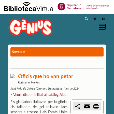
Salta al contingut principal
Ca
Es
En
Novetats
Oficis que ho van petar
Rottmann, Markus
Sant Feliu de Guíxols (Girona) : Tramuntana, juny de 2024
>
Veure disponibilitat al catàleg Aladí
Els gladiadors lluitaven per la glòria,
C
E
P
els talladors de gel tallaven llacs
o
m
r
sencers a trossos i als Estats Units
m
a
i