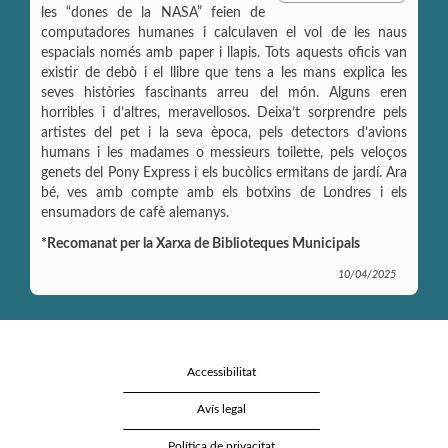
p
i
n
les “dones de la NASA” feien de
a
l
t
computadores humanes i calculaven el vol de les naus
r
espacials només amb paper i llapis. Tots aquests oficis van
t
existir de debò i el llibre que tens a les mans explica les
i
r
seves històries fascinants arreu del món. Alguns eren
horribles i d’altres, meravellosos. Deixa’t sorprendre pels
artistes del pet i la seva època, pels detectors d’avions
humans i les madames o messieurs toilette, pels veloços
genets del Pony Express i els bucòlics ermitans de jardí. Ara
bé, ves amb compte amb els botxins de Londres i els
ensumadors de cafè alemanys.
*Recomanat per la Xarxa de Biblioteques Municipals
10/04/2025
Accessibilitat
Avís legal
Política de privacitat