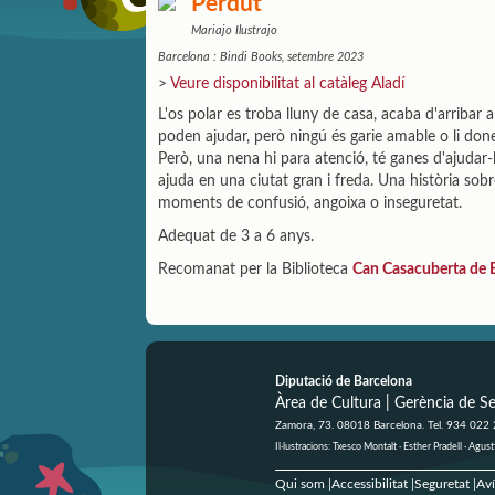
Perdut
Mariajo Ilustrajo
Barcelona : Bindi Books, setembre 2023
>
Veure disponibilitat al catàleg Aladí
L'os polar es troba lluny de casa, acaba d'arribar 
poden ajudar, però ningú és garie amable o li don
Però, una nena hi para atenció, té ganes d'ajudar-lo
ajuda en una ciutat gran i freda. Una història sob
moments de confusió, angoixa o inseguretat.
Adequat de 3 a 6 anys.
Recomanat per la Biblioteca
Can Casacuberta de 
Diputació de Barcelona
Àrea de Cultura | Gerència de Se
Zamora, 73. 08018 Barcelona. Tel. 934 022
Il·lustracions: Txesco Montalt · Esther Pradell · Ag
Qui som
Accessibilitat
Seguretat
Aví
|
|
|