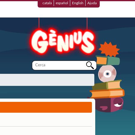
català
español
English
Ajuda