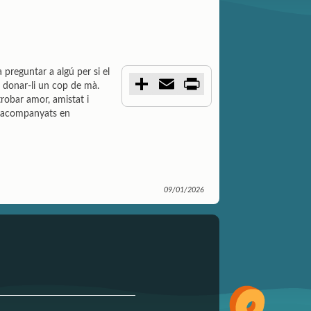
 preguntar a algú per si el
C
E
P
r donar-li un cop de mà.
o
m
r
 trobar amor, amistat i
m
a
i
p
i
n
ir acompanyats en
a
l
t
r
t
i
r
09/01/2026