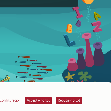
Configuració
Accepta-ho tot
Rebutja-ho tot