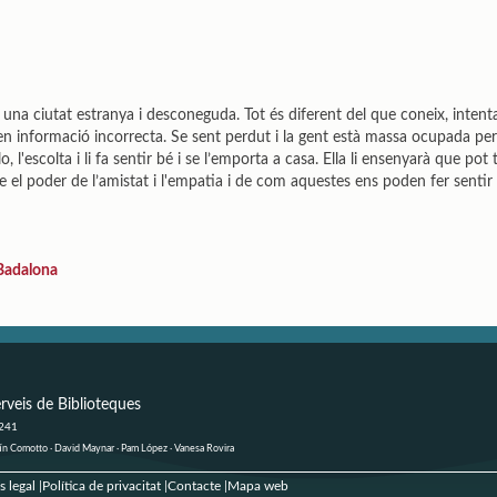
a una ciutat estranya i desconeguda. Tot és diferent del que coneix, intenta
en informació incorrecta. Se sent perdut i la gent està massa ocupada pe
, l'escolta i li fa sentir bé i se l’emporta a casa. Ella li ensenyarà que pot
re el poder de l’amistat i l'empatia i de com aquestes ens poden fer sent
Badalona
rveis de Biblioteques
 241
ustín Comotto · David Maynar · Pam López · Vanesa Rovira
s legal
Política de privacitat
Contacte
Mapa web
|
|
|