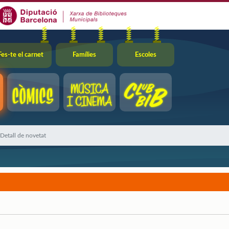
Fes-te el carnet
Famílies
Escoles
Detall de novetat