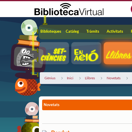
Salta al contingut principal
Navegació
Biblioteques
Catàleg
Tràmits
Activitats
Gènius
Inici
Llibres
Novetats
Novetats