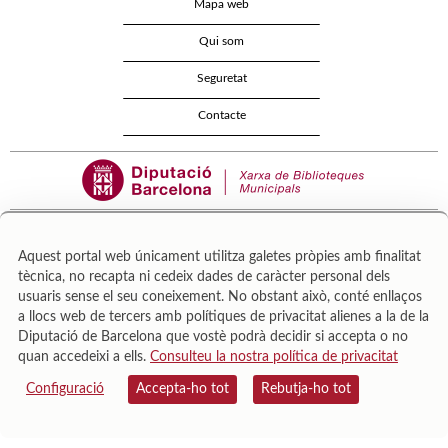
Mapa web
Qui som
Seguretat
Contacte
Aquest portal web únicament utilitza galetes pròpies amb finalitat
tècnica, no recapta ni cedeix dades de caràcter personal dels
Área de Cultura – Gerència de Serveis de Biblioteques. Zamora, 73. 08018 Barcelona. Tel:
usuaris sense el seu coneixement. No obstant això, conté enllaços
943 022 222.
a llocs web de tercers amb polítiques de privacitat alienes a la de la
© Il·lustracions: Txesco Montalt · Esther Pradell · Agustín Comotto · David Maynar · Pam
Diputació de Barcelona que vostè podrà decidir si accepta o no
López · Vanesa Rovira
quan accedeixi a ells.
Consulteu la nostra política de privacitat
Configuració
Accepta-ho tot
Rebutja-ho tot