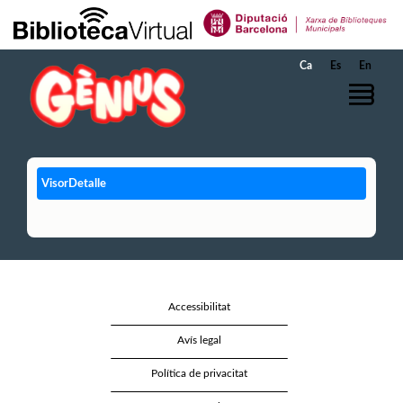
Salta al contingut principal
Ca
Es
En
VisorDetalle
Accessibilitat
Avís legal
Política de privacitat