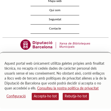
Mapa web
Qui som
Seguretat
Contacte
Aquest portal web únicament utilitza galetes pròpies amb finalitat
tècnica, no recapta ni cedeix dades de caràcter personal dels
Área de Cultura – Gerència de Serveis de Biblioteques. Zamora, 73. 08018 Barcelona. Tel:
usuaris sense el seu coneixement. No obstant això, conté enllaços
943 022 222.
a llocs web de tercers amb polítiques de privacitat alienes a la de la
© Il·lustracions: Txesco Montalt · Esther Pradell · Agustín Comotto · David Maynar · Pam
Diputació de Barcelona que vostè podrà decidir si accepta o no
López · Vanesa Rovira
quan accedeixi a ells.
Consulteu la nostra política de privacitat
Configuració
Accepta-ho tot
Rebutja-ho tot