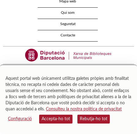
Mapa web
Qui som
Seguretat
Contacte
Aquest portal web únicament utilitza galetes pròpies amb finalitat
tècnica, no recapta ni cedeix dades de caràcter personal dels
Área de Cultura – Gerència de Serveis de Biblioteques. Zamora, 73. 08018 Barcelona. Tel:
usuaris sense el seu coneixement. No obstant això, conté enllaços
943 022 222.
a llocs web de tercers amb polítiques de privacitat alienes a la de la
© Il·lustracions: Txesco Montalt · Esther Pradell · Agustín Comotto · David Maynar · Pam
Diputació de Barcelona que vostè podrà decidir si accepta o no
López · Vanesa Rovira
quan accedeixi a ells.
Consulteu la nostra política de privacitat
Configuració
Accepta-ho tot
Rebutja-ho tot