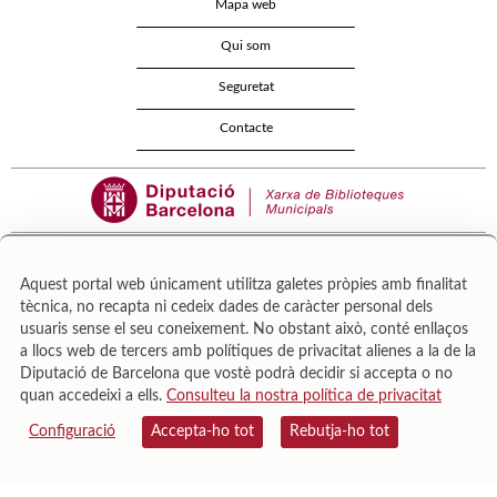
Mapa web
Qui som
Seguretat
Contacte
Aquest portal web únicament utilitza galetes pròpies amb finalitat
tècnica, no recapta ni cedeix dades de caràcter personal dels
Área de Cultura – Gerència de Serveis de Biblioteques. Zamora, 73. 08018 Barcelona. Tel:
usuaris sense el seu coneixement. No obstant això, conté enllaços
943 022 222.
a llocs web de tercers amb polítiques de privacitat alienes a la de la
© Il·lustracions: Txesco Montalt · Esther Pradell · Agustín Comotto · David Maynar · Pam
Diputació de Barcelona que vostè podrà decidir si accepta o no
López · Vanesa Rovira
quan accedeixi a ells.
Consulteu la nostra política de privacitat
Configuració
Accepta-ho tot
Rebutja-ho tot