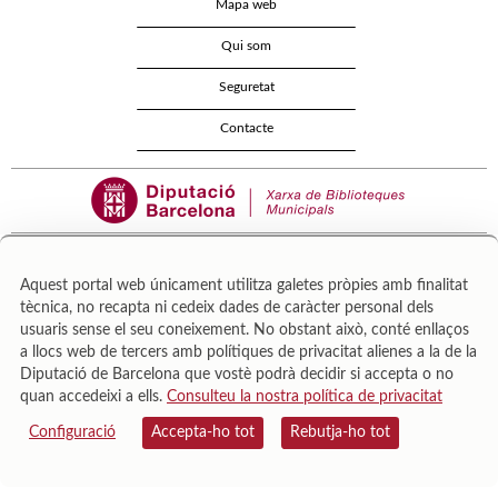
Mapa web
Qui som
Seguretat
Contacte
Aquest portal web únicament utilitza galetes pròpies amb finalitat
tècnica, no recapta ni cedeix dades de caràcter personal dels
Área de Cultura – Gerència de Serveis de Biblioteques. Zamora, 73. 08018 Barcelona. Tel:
usuaris sense el seu coneixement. No obstant això, conté enllaços
943 022 222.
a llocs web de tercers amb polítiques de privacitat alienes a la de la
© Il·lustracions: Txesco Montalt · Esther Pradell · Agustín Comotto · David Maynar · Pam
Diputació de Barcelona que vostè podrà decidir si accepta o no
López · Vanesa Rovira
quan accedeixi a ells.
Consulteu la nostra política de privacitat
Configuració
Accepta-ho tot
Rebutja-ho tot