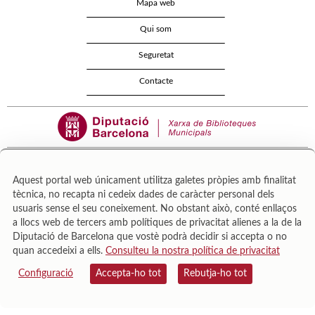
Mapa web
Qui som
Seguretat
Contacte
Aquest portal web únicament utilitza galetes pròpies amb finalitat
tècnica, no recapta ni cedeix dades de caràcter personal dels
Área de Cultura – Gerència de Serveis de Biblioteques. Zamora, 73. 08018 Barcelona. Tel:
usuaris sense el seu coneixement. No obstant això, conté enllaços
943 022 222.
a llocs web de tercers amb polítiques de privacitat alienes a la de la
© Il·lustracions: Txesco Montalt · Esther Pradell · Agustín Comotto · David Maynar · Pam
Diputació de Barcelona que vostè podrà decidir si accepta o no
López · Vanesa Rovira
quan accedeixi a ells.
Consulteu la nostra política de privacitat
Configuració
Accepta-ho tot
Rebutja-ho tot