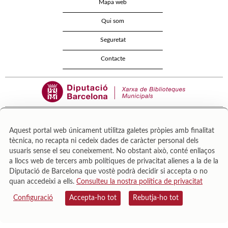
Mapa web
Qui som
Seguretat
Contacte
Aquest portal web únicament utilitza galetes pròpies amb finalitat
tècnica, no recapta ni cedeix dades de caràcter personal dels
Área de Cultura – Gerència de Serveis de Biblioteques. Zamora, 73. 08018 Barcelona. Tel:
usuaris sense el seu coneixement. No obstant això, conté enllaços
943 022 222.
a llocs web de tercers amb polítiques de privacitat alienes a la de la
© Il·lustracions: Txesco Montalt · Esther Pradell · Agustín Comotto · David Maynar · Pam
Diputació de Barcelona que vostè podrà decidir si accepta o no
López · Vanesa Rovira
quan accedeixi a ells.
Consulteu la nostra política de privacitat
Configuració
Accepta-ho tot
Rebutja-ho tot