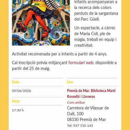
infants acompanyaran a
la recerca dels colors
perduts de la sargantana
del Parc Güell.
Un espectacle, a càrrec
de Maria Coll, ple de
màgia, treball en equip i
creativitat.
Activitat recomenada per a infants a partir de 4 anys.
Cal inscripció prèvia mitjançant
formulari web
, disponible a
partir del 25 de maig.
Data
Lloc
09/06/2026
Premià de Mar. Biblioteca Martí
Rosselló i Lloveras
Hora
Com arribar
Carretera de Vilassar de
17:30 h
Dalt, 100
08330 Premià de Mar
Tel: 937 510 145