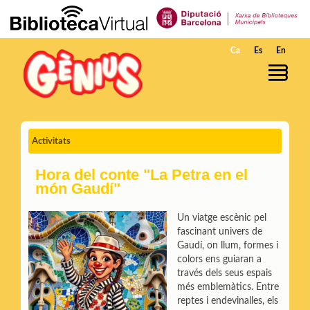
Salta al contingut principal
Ca
Es
En
Activitats
Hora del conte "La Petra en el
món Gaudí"
Un viatge escènic pel
fascinant univers de
Gaudí, on llum, formes i
colors ens guiaran a
través dels seus espais
més emblemàtics. Entre
reptes i endevinalles, els