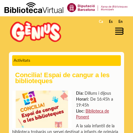
Salta al contingut principal
Ca
Es
En
Activitats
Concilia! Espai de cangur a les
biblioteques
Dia:
Dilluns i dijous
Horari:
De 16:45h a
19:45h
Lloc:
Biblioteca de
Ponent
A la sala infantil de la
biblioteca trobaràs un servei destinat a infants de primària