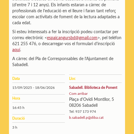
(d'entre 7 i 12 anys). Els infants estaran a càrrec de
professionals de l'educació en el lleure i faran tant reforç
escolar com activitats de foment de la lectura adaptades a
cada edat.
Si esteu interessats a fer la inscripció podeu contactar per
correu electrónic <
espaicangursbd@gmail.com
>, pel telèfon
621 255 476, o descarregar-vos el formulari d'inscripció
aquí
.
A càrrec del Pla de Corresponsables de l'Ajuntament de
Sabadell.
Data
Lloc
15/09/2025 - 18/06/2026
Sabadell. Biblioteca de Ponent
Com arribar
Hora
Plaça d'Ovidi Montllor, 5
08206 Sabadell
16:45 h
Tel: 937 173 974
b.sabadell.p@diba.cat
Duració
3 h