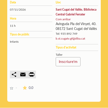
Data
Lloc
07/11/2026
Sant Cugat del Vallès. Biblioteca
Central Gabriel Ferrater
Hora
Com arribar
Avinguda Pla del Vinyet, 40.
11 h
08172 Sant Cugat del Vallès
Tel: 935 892 749
Tipus de públic
b.st.cugatv.gf@diba.cat
Infants
Tipus d'activitat
Taller
Inscriure'm
C
E
P
o
m
r
m
a
i
p
i
n
La mitjana de les valoracions és de 0 estrelles de 5.
0.0
-
a
l
t
r
t
i
r