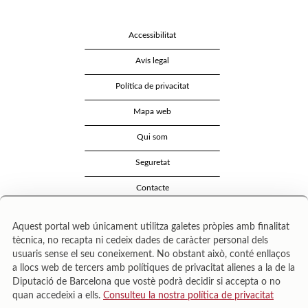
Accessibilitat
Avís legal
Política de privacitat
Mapa web
Qui som
Seguretat
Contacte
Aquest portal web únicament utilitza galetes pròpies amb finalitat
tècnica, no recapta ni cedeix dades de caràcter personal dels
usuaris sense el seu coneixement. No obstant això, conté enllaços
a llocs web de tercers amb polítiques de privacitat alienes a la de la
Diputació de Barcelona que vostè podrà decidir si accepta o no
quan accedeixi a ells.
Consulteu la nostra política de privacitat
Área de Cultura – Gerència de Serveis de Biblioteques. Zamora, 73. 08018 Barcelona. Tel: