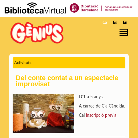
Salta al contingut principal
Ca
Es
En
Activitats
Del conte contat a un espectacle
improvisat
D'1 a 5 anys.
A càrrec de Cia Càndida.
Cal
inscripció prèvia