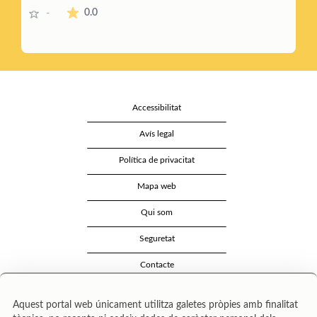
p
i
n
La mitjana de les valoracions és de 0 estrelles de 5.
0.0
-
a
l
t
r
t
i
r
Accessibilitat
Avís legal
Política de privacitat
Mapa web
Qui som
Seguretat
Contacte
Aquest portal web únicament utilitza galetes pròpies amb finalitat