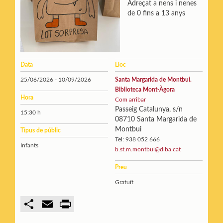
Adreçat a nens i nenes
de 0 fins a 13 anys
Data
Lloc
25/06/2026 - 10/09/2026
Santa Margarida de Montbui.
Biblioteca Mont-Àgora
Hora
Com arribar
Passeig Catalunya, s/n
15:30 h
08710 Santa Margarida de
Montbui
Tipus de públic
Tel: 938 052 666
Infants
b.st.m.montbui@diba.cat
Preu
Gratuït
C
E
P
o
m
r
m
a
i