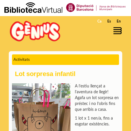
Salta al contingut principal
Ca
Es
En
Activitats
Lot sorpresa infantil
A l’estiu llençat a
l’aventura de llegir!
Agafa un lot sorpresa en
préstec i no l’obris fins
que arribis a casa.
1 lot x 1 nen/a, fins a
esgotar existències.