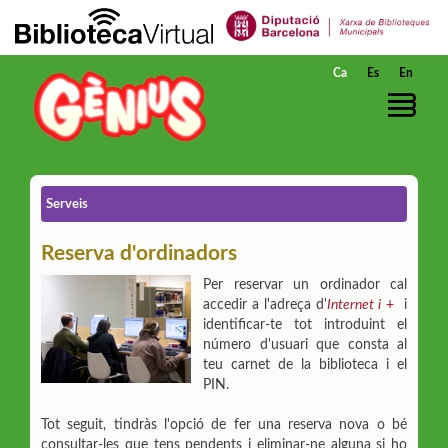
Salta al contingut principal
Ca
Es
En
Serveis
Reserva d'ordinadors
Per reservar un ordinador cal
accedir a l'adreça d'
Internet i
+
i
identificar-te tot introduint el
número d'usuari que consta al
teu carnet de la biblioteca i el
PIN.
Tot seguit, tindràs l'opció de fer una reserva nova o bé
consultar-les que tens pendents i eliminar-ne alguna si ho