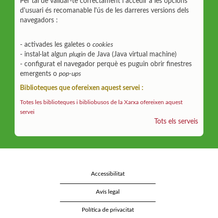
Per tal de validar-te correctament i accedir a les opcions
d'usuari és recomanable l'ús de les darreres versions dels
navegadors :
- activades les galetes o
cookies
- instal·lat algun
plugin
de Java (Java virtual machine)
- configurat el navegador perquè es puguin obrir finestres
emergents o
pop-ups
Biblioteques que ofereixen aquest servei :
Totes les biblioteques i bibliobusos de la Xarxa ofereixen aquest
servei
Tots els serveis
Accessibilitat
Avís legal
Política de privacitat