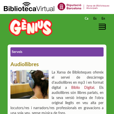
Salta al contingut principal
Ca
Es
En
Serveis
Audiollibres
La Xarxa de Biblioteques ofereix
el servei de descàrrega
d'audiollibres en mp3 i en format
digital a
Biblio Digital
. Els
audiollibres són llibres parlats, en
la seva versió integra de l'obra
original llegits en veu alta per
locutors/res i narradors/res professionals en gravacions a
una sola veu, sense música de fons.