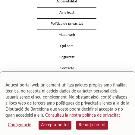
Accessibilitat
Avís legal
Política de privacitat
Mapa web
Qui som
Seguretat
Contacte
Aquest portal web únicament utilitza galetes pròpies amb finalitat
tècnica, no recapta ni cedeix dades de caràcter personal dels
usuaris sense el seu coneixement. No obstant això, conté enllaços
a llocs web de tercers amb polítiques de privacitat alienes a la de la
Diputació de Barcelona que vostè podrà decidir si accepta o no
quan accedeixi a ells.
Consulteu la nostra política de privacitat
Área de Cultura – Gerència de Serveis de Biblioteques. Zamora, 73. 08018 Barcelona. Tel:
943 022 222.
Configuració
Accepta-ho tot
Rebutja-ho tot
© Il·lustracions: Txesco Montalt · Esther Pradell · Agustín Comotto · David Maynar · Pam
López · Vanesa Rovira