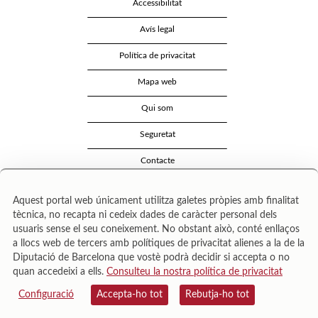
Accessibilitat
Avís legal
Política de privacitat
Mapa web
Qui som
Seguretat
Contacte
Aquest portal web únicament utilitza galetes pròpies amb finalitat
tècnica, no recapta ni cedeix dades de caràcter personal dels
usuaris sense el seu coneixement. No obstant això, conté enllaços
a llocs web de tercers amb polítiques de privacitat alienes a la de la
Diputació de Barcelona que vostè podrà decidir si accepta o no
quan accedeixi a ells.
Consulteu la nostra política de privacitat
Área de Cultura – Gerència de Serveis de Biblioteques. Zamora, 73. 08018 Barcelona. Tel:
943 022 222.
Configuració
Accepta-ho tot
Rebutja-ho tot
© Il·lustracions: Txesco Montalt · Esther Pradell · Agustín Comotto · David Maynar · Pam
López · Vanesa Rovira