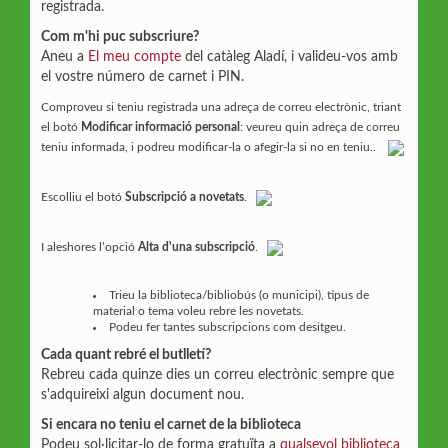
registrada.
Com m'hi puc subscriure?
Aneu a
El meu compte
del catàleg Aladí, i valideu-vos amb
el vostre número de carnet i PIN.
Comproveu si teniu registrada una adreça de correu electrònic, triant
el botó
Modificar informació personal
: veureu quin adreça de correu
teniu informada, i podreu modificar-la o afegir-la si no en teniu..
Escolliu el botó
Subscripció a novetats
.
I aleshores l’opció
Alta d'una subscripció
.
Trieu la biblioteca/bibliobús (o municipi), tipus de
material o tema voleu rebre les novetats.
Podeu fer tantes subscripcions com desitgeu.
Cada quant rebré el butlletí?
Rebreu cada quinze dies un correu electrònic sempre que
s'adquireixi algun document nou.
Si encara no teniu el carnet de la biblioteca
Podeu sol·licitar-lo de forma gratuïta a
qualsevol biblioteca