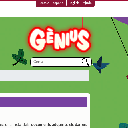
català
español
English
Ajuda
ic una llista dels
documents adquirits els darrers