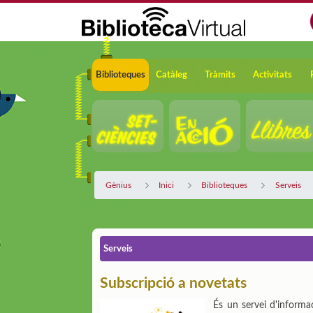
Salta al contingut principal
Navegació
Biblioteques
Catàleg
Tràmits
Activitats
Gènius
Inici
Biblioteques
Serveis
Serveis
Subscripció a novetats
És un servei d'informa