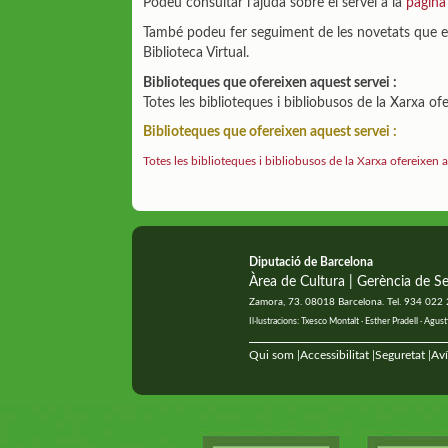
Podeu consultar l’ajuda sobre el servei a la
pàgina 
També podeu fer seguiment de les novetats que es 
Biblioteca Virtual.
Biblioteques que ofereixen aquest servei :
Totes les biblioteques i bibliobusos de la Xarxa of
Biblioteques que ofereixen aquest servei :
Totes les biblioteques i bibliobusos de la Xarxa ofereixen 
Diputació de Barcelona
Àrea de Cultura | Gerència de Se
Zamora, 73. 08018 Barcelona. Tel. 934 022
Il·lustracions: Txesco Montalt · Esther Pradell · Ag
Qui som
Accessibilitat
Seguretat
Aví
|
|
|