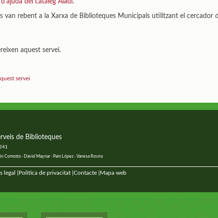
d’ajuda del catàleg Aladí
.
van rebent a la Xarxa de Biblioteques Municipals utilitzant el cercador de
ereixen aquest servei.
aquest servei
rveis de Biblioteques
 241
ustín Comotto · David Maynar · Pam López · Vanesa Rovira
s legal
Política de privacitat
Contacte
Mapa web
|
|
|