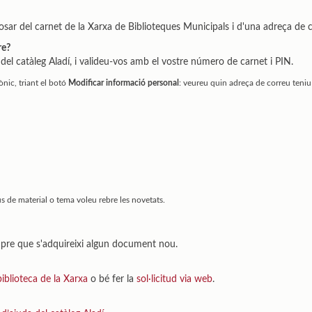
ar del carnet de la Xarxa de Biblioteques Municipals i d'una adreça de co
re?
del catàleg Aladí, i valideu-vos amb el vostre número de carnet i PIN.
nic, triant el botó
Modificar informació personal
: veureu quin adreça de correu teniu 
pus de material o tema voleu rebre les novetats.
.
mpre que s'adquireixi algun document nou.
iblioteca de la Xarxa
o bé fer la
sol·licitud via web
.