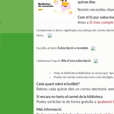
quinze dies
.
Només necessiteu dispos
Com m'hi puc subscriu
Aneu a
El meu compte
Comproveu si teniu registrada una adreça de correu electrò
teniu..
Escolliu el botó
Subscripció a novetats
.
I aleshores l’opció
Alta d'una subscripció
.
Trieu la biblioteca/bibliobús (o municipi), ti
Podeu fer tantes subscripcions com desitgeu
Cada quant rebré el butlletí?
Rebreu cada quinze dies un correu electrònic se
Si encara no teniu el carnet de la biblioteca
Podeu sol·licitar-lo de forma gratuïta a
qualsevol b
Més informació: