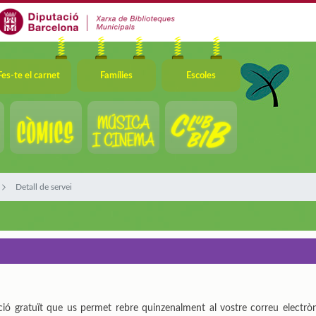
Fes-te el carnet
Famílies
Escoles
Detall de servei
ció gratuït que us permet rebre quinzenalment al vostre correu electròn