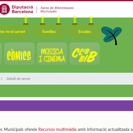
Fes-te el carnet
Famílies
Escoles
Detall de servei
es Municipals ofereix
Recursos multimèdia
amb informació actualitzada so