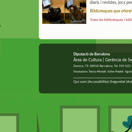
diaris i revistes, jocs 
Biblioteques que oferei
Totes les biblioteques i bib
Diputació de Barcelona
Àrea de Cultura | Gerència de Se
Zamora, 73. 08018 Barcelona. Tel. 934 022
Il·lustracions: Txesco Montalt · Esther Pradell · Ag
Qui som
Accessibilitat
Seguretat
Aví
|
|
|