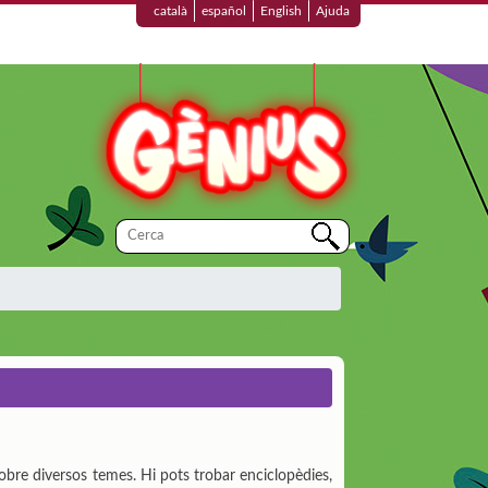
català
español
English
Ajuda
bre diversos temes. Hi pots trobar enciclopèdies,