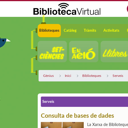
Salta al contingut principal
Navegació
Biblioteques
Catàleg
Tràmits
Activitats
Gènius
Inici
Biblioteques
Serveis
Serveis
Consulta de bases de dades
La Xarxa de Bibliotequ