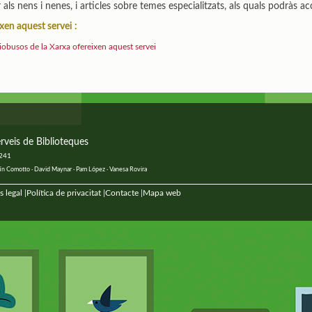
per als nens i nenes, i articles sobre temes especialitzats, als quals podràs 
xen aquest servei :
liobusos de la Xarxa ofereixen aquest servei
rveis de Biblioteques
 241
ustín Comotto · David Maynar · Pam López · Vanesa Rovira
s legal
Política de privacitat
Contacte
Mapa web
|
|
|