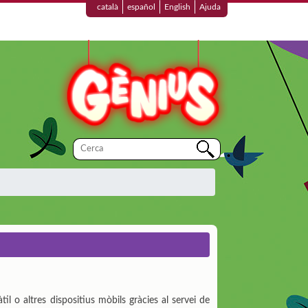
català
español
English
Ajuda
l o altres dispositius mòbils gràcies al servei de