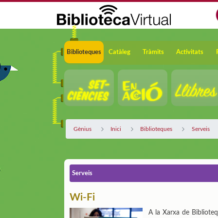
Salta al contingut principal
Navegació
Biblioteques
Catàleg
Tràmits
Activitats
Gènius
Inici
Biblioteques
Serveis
Serveis
Wi-Fi
A la Xarxa de Biblioteq