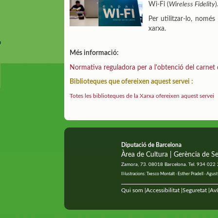
Wi-Fi (
Wireless Fidelity
)
Per utilitzar-lo, només
xarxa.
Més informació:
Normativa reguladora per a l'obtenció del carnet d
Biblioteques que ofereixen aquest servei :
Totes les biblioteques de la Xarxa ofereixen aquest servei
Diputació de Barcelona
Àrea de Cultura | Gerència de Se
Zamora, 73. 08018 Barcelona. Tel. 934 022
Il·lustracions: Txesco Montalt · Esther Pradell · Ag
Qui som
Accessibilitat
Seguretat
Aví
|
|
|