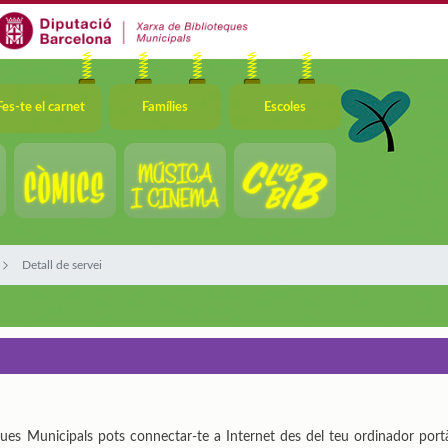
Fes-te el carnet
Famílies
Escoles
Detall de servei
ues Municipals pots connectar-te a Internet des del teu ordinador portàti