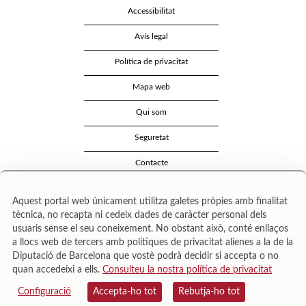
Accessibilitat
Avís legal
Política de privacitat
Mapa web
Qui som
Seguretat
Contacte
Aquest portal web únicament utilitza galetes pròpies amb finalitat
tècnica, no recapta ni cedeix dades de caràcter personal dels
usuaris sense el seu coneixement. No obstant això, conté enllaços
a llocs web de tercers amb polítiques de privacitat alienes a la de la
Diputació de Barcelona que vostè podrà decidir si accepta o no
quan accedeixi a ells.
Consulteu la nostra política de privacitat
Área de Cultura – Gerència de Serveis de Biblioteques. Zamora, 73. 08018 Barcelona. Tel:
943 022 222.
Configuració
Accepta-ho tot
Rebutja-ho tot
© Il·lustracions: Txesco Montalt · Esther Pradell · Agustín Comotto · David Maynar · Pam