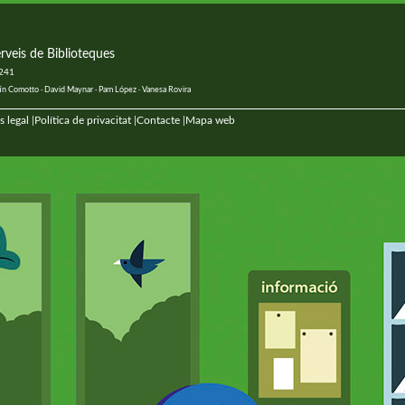
rveis de Biblioteques
 241
ustín Comotto · David Maynar · Pam López · Vanesa Rovira
s legal
Política de privacitat
Contacte
Mapa web
|
|
|