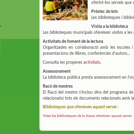
oferint-los serveis que 
Préstec de lots
Les biblioteques i bibl
Visita a la biblioteca
Les biblioteques municipals ofereixen visites a le
Activitats de foment de la lectura
Organitzades en col·laboració amb les escoles i o
presentacions de llibres, conferències d'autors...
Consulta les properes
activitats
.
Assessorament
La biblioteca pública presta assessorament en l'org
Racó de mestres
El Racó del mestre s'inclou dins del programa de
relacionats) tots els documents relacionats amb la s
Biblioteques que ofereixen aquest servei :
Totes les biblioteques de la Xarxa ofereixen aquest servei