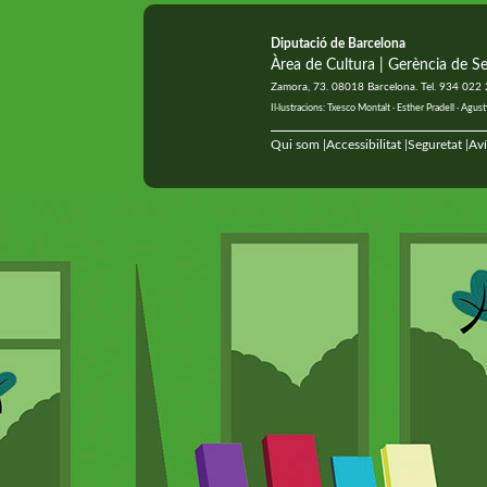
Diputació de Barcelona
Àrea de Cultura | Gerència de Se
Zamora, 73. 08018 Barcelona. Tel. 934 022
Il·lustracions: Txesco Montalt · Esther Pradell · Ag
Qui som
Accessibilitat
Seguretat
Aví
|
|
|