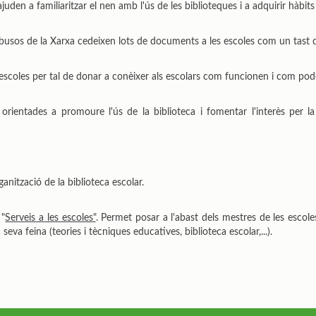
ajuden a familiaritzar el nen amb l'ús de les biblioteques i a adquirir hàbits
iobusos de la Xarxa cedeixen lots de documents a les escoles com un tast d
s escoles per tal de donar a conèixer als escolars com funcionen i com pode
rientades a promoure l'ús de la biblioteca i fomentar l'interès per la 
anització de la biblioteca escolar.
 "
Serveis a les escoles"
. Permet posar a l'abast dels mestres de les escoles
eva feina (teories i tècniques educatives, biblioteca escolar,...).