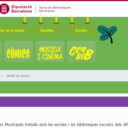
Fes-te el carnet
Famílies
Escoles
Detall de servei
s Municipals treballa amb les escoles i les biblioteques escolars dels di