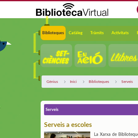
Salta al contingut principal
Navegació
Biblioteques
Catàleg
Tràmits
Activitats
Gènius
Inici
Biblioteques
Serveis
Serveis
Serveis a escoles
La Xarxa de Biblioteque