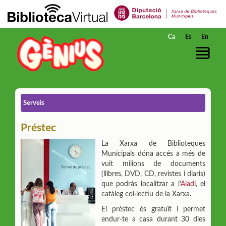
Salta al contingut principal
Ca
Es
En
Serveis
Préstec
La Xarxa de Biblioteques
Municipals dóna accés a més de
vuit milions de documents
(llibres, DVD, CD, revistes i diaris)
que podràs localitzar a l'
Aladí
, el
catàleg col·lectiu de la Xarxa.
El préstec és gratuït i permet
endur-te a casa durant 30 dies