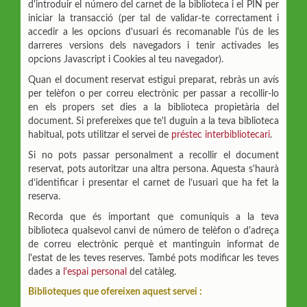
d'introduir el número del carnet de la biblioteca i el PIN per
iniciar la transacció (per tal de validar-te correctament i
accedir a les opcions d'usuari és recomanable l'ús de les
darreres versions dels navegadors i tenir activades les
opcions Javascript i Cookies al teu navegador).
Quan el document reservat estigui preparat, rebràs un avís
per telèfon o per correu electrònic per passar a recollir-lo
en els propers set dies a la biblioteca propietària del
document. Si prefereixes que te'l duguin a la teva biblioteca
habitual, pots utilitzar el servei de
préstec interbibliotecari
.
Si no pots passar personalment a recollir el document
reservat, pots autoritzar una altra persona. Aquesta s'haurà
d’identificar i presentar el carnet de l’usuari que ha fet la
reserva.
Recorda que és important que comuniquis a la teva
biblioteca qualsevol canvi de número de telèfon o d'adreça
de correu electrònic perquè et mantinguin informat de
l'estat de les teves reserves. També pots modificar les teves
dades a
l'espai personal
del catàleg.
Biblioteques que ofereixen aquest servei :