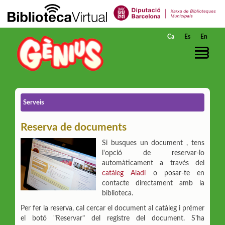
Salta al contingut principal
Ca
Es
En
Serveis
Reserva de documents
Si busques un document , tens
l'opció de reservar-lo
automàticament a través del
catàleg Aladí
o posar-te en
contacte directament amb la
biblioteca.
Per fer la reserva, cal cercar el document al catàleg i prémer
el botó "Reservar" del registre del document. S'ha