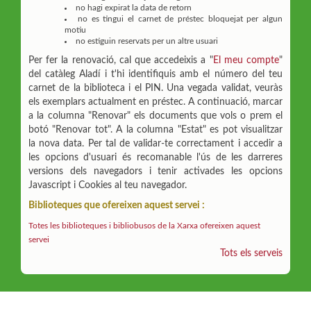
no hagi expirat la data de retorn
no es tingui el carnet de préstec bloquejat per algun
motiu
no estiguin reservats per un altre usuari
Per fer la renovació, cal que accedeixis a "
El meu compte
"
del catàleg Aladí i t'hi identifiquis amb el número del teu
carnet de la biblioteca i el PIN. Una vegada validat, veuràs
els exemplars actualment en préstec. A continuació, marcar
a la columna "Renovar" els documents que vols o prem el
botó "Renovar tot". A la columna "Estat" es pot visualitzar
la nova data. Per tal de validar-te correctament i accedir a
les opcions d'usuari és recomanable l'ús de les darreres
versions dels navegadors i tenir activades les opcions
Javascript i Cookies al teu navegador.
Biblioteques que ofereixen aquest servei :
Totes les biblioteques i bibliobusos de la Xarxa ofereixen aquest
servei
Tots els serveis