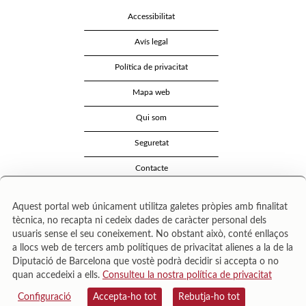
Accessibilitat
Avís legal
Política de privacitat
Mapa web
Qui som
Seguretat
Contacte
Aquest portal web únicament utilitza galetes pròpies amb finalitat
tècnica, no recapta ni cedeix dades de caràcter personal dels
usuaris sense el seu coneixement. No obstant això, conté enllaços
a llocs web de tercers amb polítiques de privacitat alienes a la de la
Diputació de Barcelona que vostè podrà decidir si accepta o no
quan accedeixi a ells.
Consulteu la nostra política de privacitat
Área de Cultura – Gerència de Serveis de Biblioteques. Zamora, 73. 08018 Barcelona. Tel:
943 022 222.
Configuració
Accepta-ho tot
Rebutja-ho tot
© Il·lustracions: Txesco Montalt · Esther Pradell · Agustín Comotto · David Maynar · Pam