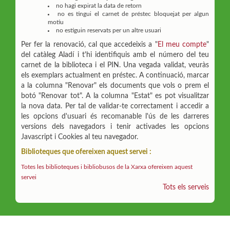
no hagi expirat la data de retorn
no es tingui el carnet de préstec bloquejat per algun
motiu
no estiguin reservats per un altre usuari
Per fer la renovació, cal que accedeixis a "
El meu compte
"
del catàleg Aladí i t'hi identifiquis amb el número del teu
carnet de la biblioteca i el PIN. Una vegada validat, veuràs
els exemplars actualment en préstec. A continuació, marcar
a la columna "Renovar" els documents que vols o prem el
botó "Renovar tot". A la columna "Estat" es pot visualitzar
la nova data. Per tal de validar-te correctament i accedir a
les opcions d'usuari és recomanable l'ús de les darreres
versions dels navegadors i tenir activades les opcions
Javascript i Cookies al teu navegador.
Biblioteques que ofereixen aquest servei :
Totes les biblioteques i bibliobusos de la Xarxa ofereixen aquest
servei
Tots els serveis