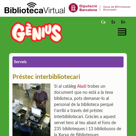
Salta al contingut principal
Ca
Es
En
Serveis
Préstec interbibliotecari
Si al catàleg
Aladí
trobes un
document que no està a la teva
biblioteca, pots demanar-lo al
personal de la biblioteca perquè
t'arribi a través del préstec
interbibliotecari. Gràcies a aquest
servei tens al teu abast el fons de
235 biblioteques i 13 bibliobusos de
la Xarxa de Biblioteques