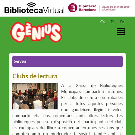
Salta al contingut principal
Ca
Es
En
Serveis
Clubs de lectura
A la Xarxa de Biblioteques
Municipals compartim històries.
Els clubs de lectura són trobades
per a totes aquelles persones
que gaudeixen llegint i volen
compartir els seus comentaris amb altres lectors. Les
biblioteques posen a disposició dels participants del club
els exemplars del llibre a comentar en unes sessions que
compten amb un moderador i, sovint, també amb la