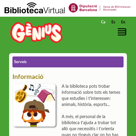
Salta al contingut principal
Ca
Es
En
Serveis
Informació
A la biblioteca pots trobar
informació sobre tots els temes
que estudies i t'interessen:
animals, història, esports...
A més, el personal de la
biblioteca t'ajuda a trobar tot
allò que necessitis i t'orienta
quan no tinguis clar on ho has