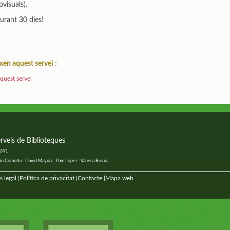
iovisuals).
durant 30 dies!
xen aquest servei :
aquest servei
rveis de Biblioteques
 241
ustín Comotto · David Maynar · Pam López · Vanesa Rovira
s legal
Política de privacitat
Contacte
Mapa web
|
|
|