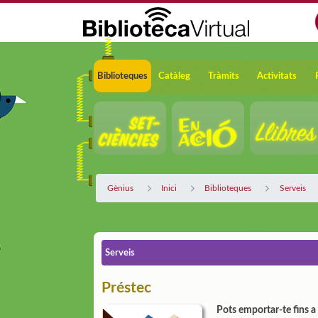
Salta al contingut principal
Navegació
Biblioteques
Catàleg
Tràmits
Activitats
Gènius
Inici
Biblioteques
Serveis
Serveis
Préstec
Pots emportar-te fins 