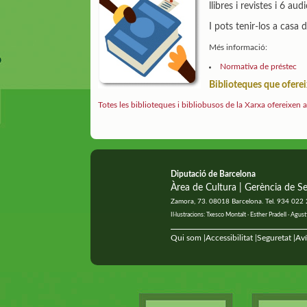
llibres i revistes i 6 aud
I pots tenir-los a casa 
Més informació:
Normativa de préstec
Biblioteques que oferei
Totes les biblioteques i bibliobusos de la Xarxa ofereixen 
Diputació de Barcelona
Àrea de Cultura | Gerència de Se
Zamora, 73. 08018 Barcelona. Tel. 934 022
Il·lustracions: Txesco Montalt · Esther Pradell · Ag
Qui som
Accessibilitat
Seguretat
Aví
|
|
|