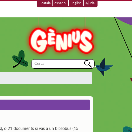
català
español
English
Ajuda
als), o 21 documents si vas a un bibliobús (15