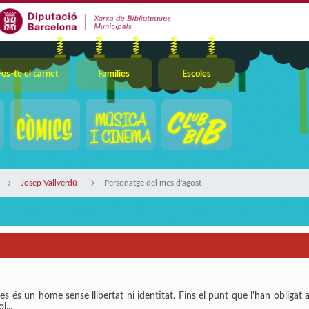
Fes-te el carnet
Famílies
Escoles
Josep Vallverdú
Personatge del mes d'agost
s és un home sense llibertat ni identitat. Fins el punt que l'han obligat
l...