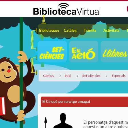
Salta al contingut principal
Navegació
Biblioteques
Catàleg
Tràmits
Activitats
Gènius
Inici
Set-ciències
Especials
El Cinquè personatge amagat
El personatge d’aquest me
aquest o un altre qualsevo