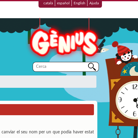
català
español
English
Ajuda
 a canviar el seu nom per un que podia haver estat