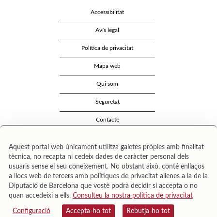
Accessibilitat
Avís legal
Política de privacitat
Mapa web
Qui som
Seguretat
Contacte
Aquest portal web únicament utilitza galetes pròpies amb finalitat
tècnica, no recapta ni cedeix dades de caràcter personal dels
usuaris sense el seu coneixement. No obstant això, conté enllaços
a llocs web de tercers amb polítiques de privacitat alienes a la de la
Diputació de Barcelona que vostè podrà decidir si accepta o no
quan accedeixi a ells.
Consulteu la nostra política de privacitat
Área de Cultura – Gerència de Serveis de Biblioteques. Zamora, 73. 08018 Barcelona. Tel:
943 022 222.
Configuració
Accepta-ho tot
Rebutja-ho tot