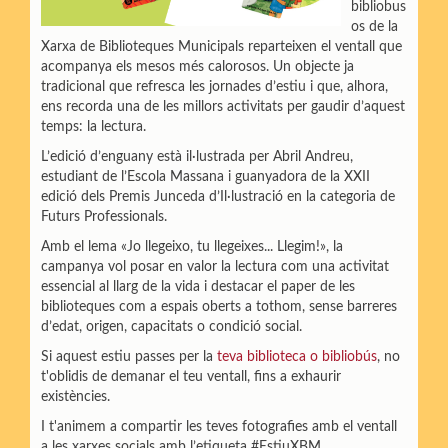
bibliobus
os de la
Xarxa de Biblioteques Municipals reparteixen el ventall que
acompanya els mesos més calorosos. Un objecte ja
tradicional que refresca les jornades d’estiu i que, alhora,
ens recorda una de les millors activitats per gaudir d’aquest
temps: la lectura.
L’edició d’enguany està il·lustrada per Abril Andreu,
estudiant de l’Escola Massana i guanyadora de la XXII
edició dels Premis Junceda d’Il·lustració en la categoria de
Futurs Professionals.
Amb el lema «Jo llegeixo, tu llegeixes... Llegim!», la
campanya vol posar en valor la lectura com una activitat
essencial al llarg de la vida i destacar el paper de les
biblioteques com a espais oberts a tothom, sense barreres
d’edat, origen, capacitats o condició social.
Si aquest estiu passes per la
teva biblioteca o bibliobús
, no
t'oblidis de demanar el teu ventall, fins a exhaurir
existències.
I t'animem a compartir les teves fotografies amb el ventall
a les xarxes socials amb l’etiqueta #EstiuXBM.