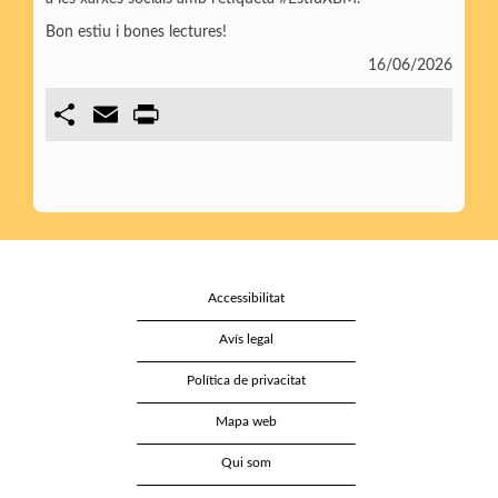
Bon estiu i bones lectures!
16/06/2026
C
E
P
o
m
r
m
a
i
p
i
n
a
l
t
r
t
i
r
Accessibilitat
Avís legal
Política de privacitat
Mapa web
Qui som