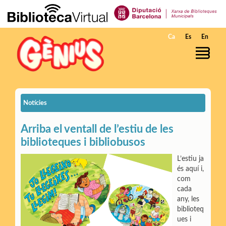
Salta al contingut principal
Ca
Es
En
Notícies
Arriba el ventall de l’estiu de les
biblioteques i bibliobusos
L’estiu ja
és aquí i,
com
cada
any, les
biblioteq
ues i